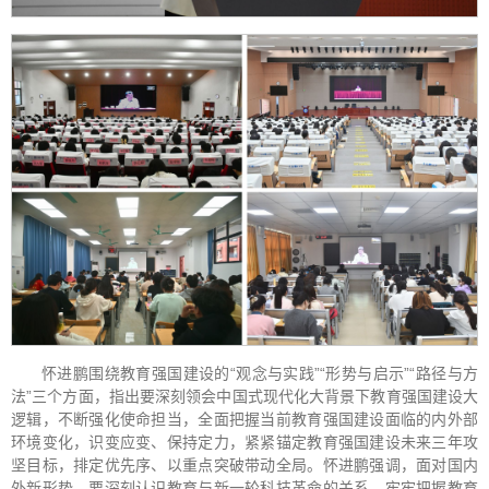
怀进鹏围绕教育强国建设的“观念与实践”“形势与启示”“路径与方
法”三个方面，指出要深刻领会中国式现代化大背景下教育强国建设大
逻辑，不断强化使命担当，全面把握当前教育强国建设面临的内外部
环境变化，识变应变、保持定力，紧紧锚定教育强国建设未来三年攻
坚目标，排定优先序、以重点突破带动全局。怀进鹏强调，面对国内
外新形势，要深刻认识教育与新一轮科技革命的关系，牢牢把握教育