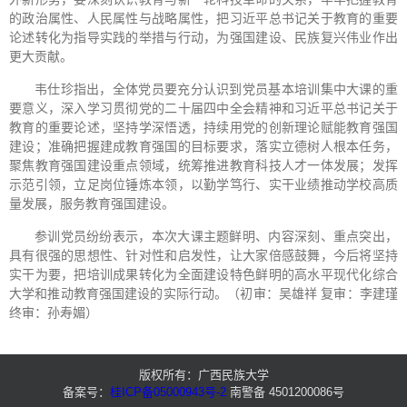
的政治属性、人民属性与战略属性，把习近平总书记关于教育的重要
论述转化为指导实践的举措与行动，为强国建设、民族复兴伟业作出
更大贡献。
韦仕珍指出，全体党员要充分认识到党员基本培训集中大课的重
要意义，深入学习贯彻党的二十届四中全会精神和习近平总书记关于
教育的重要论述，坚持学深悟透，持续用党的创新理论赋能教育强国
建设；准确把握建成教育强国的目标要求，落实立德树人根本任务，
聚焦教育强国建设重点领域，统筹推进教育科技人才一体发展；发挥
示范引领，立足岗位锤炼本领，以勤学笃行、实干业绩推动学校高质
量发展，服务教育强国建设。
参训党员纷纷表示，本次大课主题鲜明、内容深刻、重点突出，
具有很强的思想性、针对性和启发性，让大家倍感鼓舞，今后将坚持
实干为要，把培训成果转化为全面建设特色鲜明的高水平现代化综合
大学和推动教育强国建设的实际行动。（初审：吴雄祥 复审：李建瑾
终审：孙寿媚）
版权所有：广西民族大学
备案号：
桂ICP备05000943号-2
南警备 4501200086号