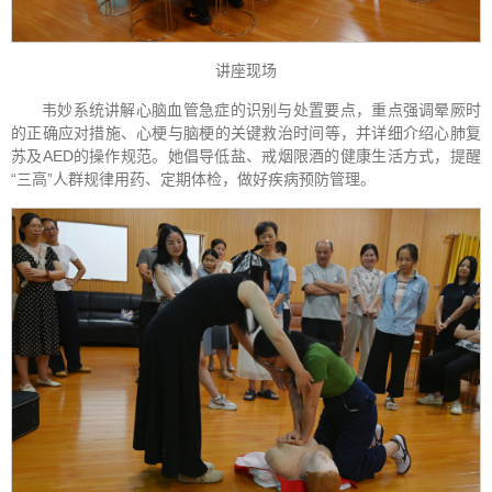
讲座现场
韦妙系统讲解心脑血管急症的识别与处置要点，重点强调晕厥时
的正确应对措施、心梗与脑梗的关键救治时间等，并详细介绍心肺复
苏及AED的操作规范。她倡导低盐、戒烟限酒的健康生活方式，提醒
“三高”人群规律用药、定期体检，做好疾病预防管理。