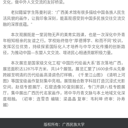
文化，做中外人文交流的友好桥梁。
老挝籍留学生陈曼利说：“广西美术馆有很多描绘中国各族人民生
活风貌的画作，让我印象深刻，能直观感受到中国多民族交往交流交
融的深厚底蕴。”
本次观展既是一堂润物无声的美育实践课，也是一次深化中外青
年相知相亲的友谊之行。学校始终恪守“厚德博学、和而不同”校训，
发挥区位优势，持续探索国际化人才培养与中华文化传播的创新路
径，为推动中国—东盟人文交流、增进民心相通贡献积极力量。
本次展览是国家级文化工程“中国历代绘画大系”首次落地广西，
展览面积达12875平方米、共14个展馆。展览汇聚了1600余件从先秦
跨越至明清的历代绘画高清调色打样稿，《千里江山图》《清明上河
图》等国宝级画作复刻集中亮相。展馆融合数字科技打造沉浸式光影
空间，赵佶专题展厅、石窟造像3D复刻展区，专门开辟八桂专题展
厅，集中展出广西历代名家画作，将中华丹青文脉与本土地域文化深
度相融。（初审：连雪杏 编辑：梁晶晶 复审：韦利坤 终审：孙寿
媚）
版权所有：广西民族大学