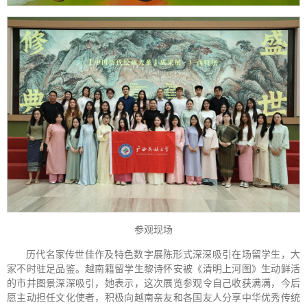
参观现场
历代名家传世佳作及特色数字展陈形式深深吸引在场留学生，大
家不时驻足品鉴。越南籍留学生黎诗怀安被《清明上河图》生动鲜活
的市井图景深深吸引，她表示，这次展览参观令自己收获满满，今后
愿主动担任文化使者，积极向越南亲友和各国友人分享中华优秀传统