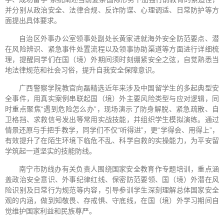
并分别从政治安全、法律合规、反诈防谍、心理调适、日常防护等方
面提出具体要求。
自治区外事办公室领事处副处长黄家进就海外安全防范要点、潜
在风险辨识、紧急事件处置流程以及领事协助渠道等方面进行详细梳
理，提醒同学们在国（境）外期间须时刻绷紧安全之弦，自觉熟悉当
地法律规范和社会习俗，提升自我安全保障意识。
广西警察学院教官向磊精选近年来涉及中国留学生的多起典型安
全事件，用真实案例串联起国（境）外主要风险类型与应对逻辑，同
时重点聚焦“遇到危险怎么办”，现场演示了防身解脱、紧急疏散、自
卫格挡、求救信号发出等常用实战技能，并组织学生模拟演练。通过
情景还原与手把手教学，同学们不仅“听得进”，更“学得会、用得上”，
有效提升了在陌生环境下临危不乱、科学自救的实操能力，为平安留
学筑起一道坚实的技能防线。
南宁市防线办有关负责人围绕国家安全教育作专题培训，重点涵
盖政治安全意识、外事纪律红线、保密防范要领、国（境）外潜在风
险识别及日常行为规范等内容，引导参训学生深刻理解总体国家安全
观的内涵，做到知敬畏、存戒惧、守底线，在国（境）外学习期间自
觉维护国家利益和民族尊严。