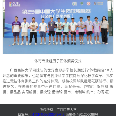
体育专业组男子团体颁奖仪式
广西民族大学网球队的优异表现是学校长期践行“体教融合”育人
理念的重要成果，也是体育与健康科学学院持续深化教学改革、扎实
推进竞技体育训练工作的充分体现。期待校网球队继续砥砺前行、精
进技艺，在未来的赛事中再创佳绩、续写荣光。(初审：贺应魁 编
辑：梁晶晶 实习编辑：梁火琼 杨诗琦 复审：韦利坤 终审：孙寿媚）
版权所有：广西民族大学
备案号：
桂ICP备05000943号-2
南警备 4501200086号