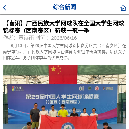
综合新闻
【喜讯】广西民族大学网球队在全国大学生网球
锦标赛（西南赛区）斩获一冠一季
作者：覃诗雨 时间：2026/06/16
6月13日，第29届中国大学生网球锦标赛分区赛（西南赛区）在
南宁举行。广西民族大学网球队在体育专业组中奋勇拼搏，斩获女子
团体冠军、男子团体季军的优异成绩。